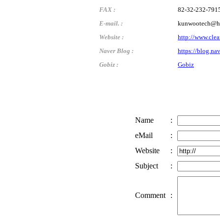
FAX :
82-32-232-791
E-mail. :
kunwootech@ha
Website :
http://www.cle
Naver Blog :
https://blog.na
Gobiz :
Gobiz
Name
:
eMail
:
Website
:
Subject
:
Comment
: