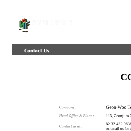
COMPANY
EQUIPME
C
Geon-Woo Te
Company :
Head Office & Plant :
113, Geonji-ro
82-32-432-9636
Contact us at :
or, email us fo